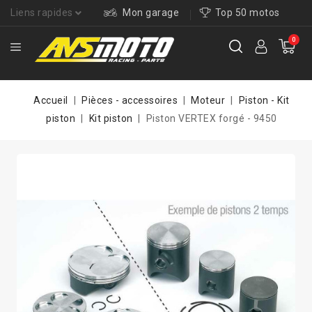
Liens rapides
Mon garage
Top 50 motos
0
Accueil
Pièces - accessoires
Moteur
Piston - Kit
piston
Kit piston
Piston VERTEX forgé - 9450