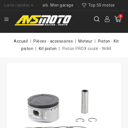
Liens rapides
Mon garage
Top 50 motos
0
Accueil
Pièces - accessoires
Moteur
Piston - Kit
piston
Kit piston
Piston PROX coulé - 9684