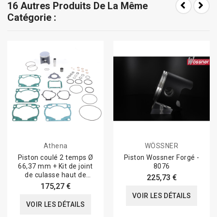
16 Autres Produits De La Même
Catégorie :
Athena
WÖSSNER
Piston coulé 2 temps Ø
Piston Wossner Forgé -
66,37 mm + Kit de joint
8076
de culasse haut de
225,73 €
gamme
175,27 €
VOIR LES DÉTAILS
VOIR LES DÉTAILS