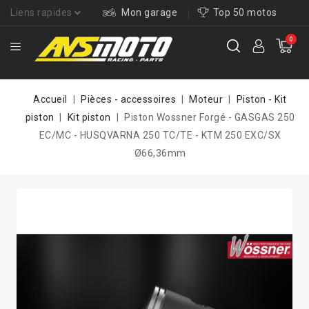
Liens rapides
Mon garage
Top 50 motos
0
Accueil
Pièces - accessoires
Moteur
Piston - Kit
piston
Kit piston
Piston Wossner Forgé - GASGAS 250
EC/MC - HUSQVARNA 250 TC/TE - KTM 250 EXC/SX
Ø66,36mm