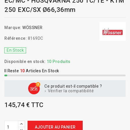
EC/MC - HUSQVARNA 250 TC/TE - KTM
250 EXC/SX Ø66,36mm
Marque:
WÖSSNER
Référence:
8169DC
En Stock
Disponible en stock:
10 Produits
Il Reste
10
Articles En Stock
Ce produit est-il compatible ?
Vérifier la compatibilité
145,74 € TTC
AJOUTER AU PANIER