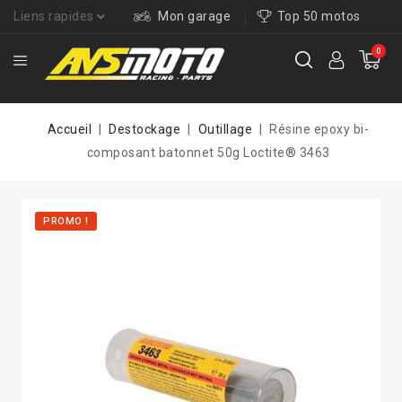
Liens rapides
Mon garage
Top 50 motos
0
Accueil
Destockage
Outillage
Résine epoxy bi-
composant batonnet 50g Loctite® 3463
PROMO !