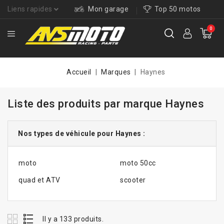
Liens rapides
Mon garage
Top 50 motos
0
Accueil
Marques
Haynes
Liste des produits par marque Haynes
Nos types de véhicule pour Haynes :
moto
moto 50cc
quad et ATV
scooter
Il y a 133 produits.