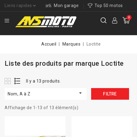
Liens rapides
Mon garage
Top 50 motos
0
Accueil
Marques
Loctite
Liste des produits par marque Loctite
Il y a 13 produits.

Nom, A à Z
FILTRE
Affichage de 1-13 of 13 élément(s)