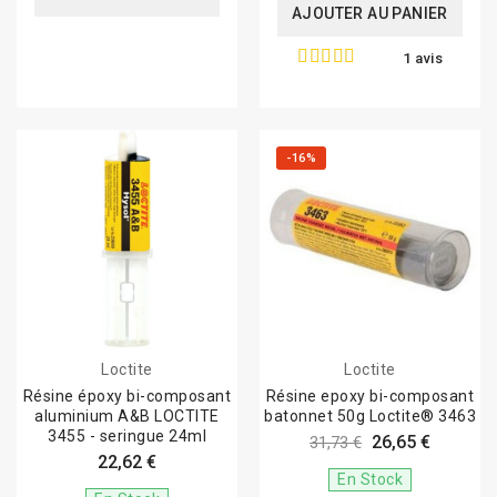
AJOUTER AU PANIER
1 avis
-16%
Loctite
Loctite
Résine époxy bi-composant
Résine epoxy bi-composant
aluminium A&B LOCTITE
batonnet 50g Loctite® 3463
3455 - seringue 24ml
26,65 €
31,73 €
22,62 €
En Stock