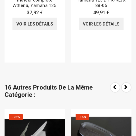
moteur complète
Yamaha 125 DT R/RE/X
Athena, Yamaha 125
88-05
37,92 €
49,91 €
VOIR LES DÉTAILS
VOIR LES DÉTAILS
16 Autres Produits De La Même
Catégorie :
-22%
-15%