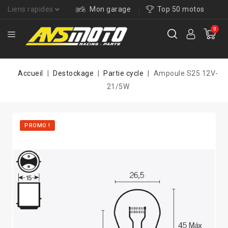
Liens rapides
Mon garage
Top 50 motos
0
Accueil
Destockage
Partie cycle
Ampoule S25 12V-
21/5W
PROMO !