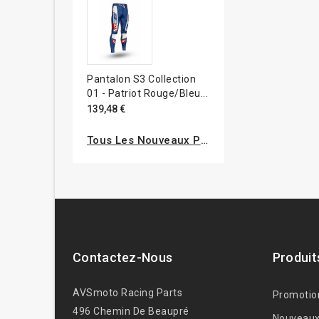
Pantalon S3 Collection
01 - Patriot Rouge/bleu...
139,48 €
Tous Les Nouveaux Produits
Contactez-Nous
Produit
AVSmoto Racing Parts
Promotio
496 Chemin De Beaupré
Nouveaux