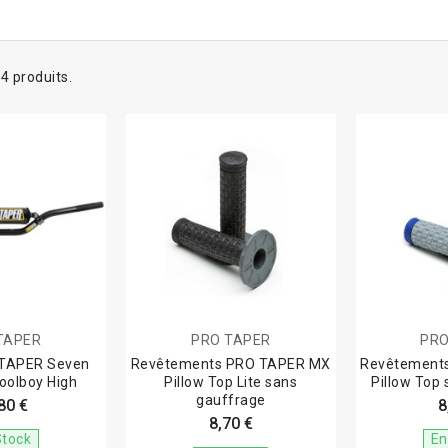
a 4 produits.
TAPER
PRO TAPER
PRO
 TAPER Seven
Revêtements PRO TAPER MX
Revêtement
oolboy High
Pillow Top Lite sans
Pillow Top
gauffrage
80 €
8
8,70 €
Stock
En