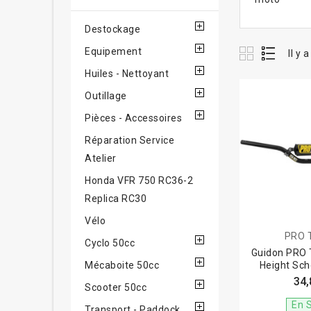
Destockage
Equipement
Il y 
Huiles - Nettoyant
Outillage
Pièces - Accessoires
Réparation Service
Atelier
Honda VFR 750 RC36-2
Replica RC30
Vélo
PRO 
Cyclo 50cc
Guidon PRO
Mécaboite 50cc
Height Sch
34,
Scooter 50cc
En 
Transport - Paddock