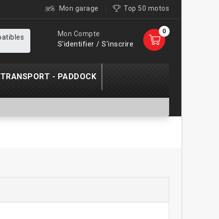
Mon garage
Top 50 motos
0
Mon Compte
patibles
S'identifier / S'inscrire
TRANSPORT - PADDOCK