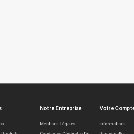
s
Notre Entreprise
Votre Compt
ns
Mentions Légales
Informations
 Produits
Conditions Générales De
Personnelles