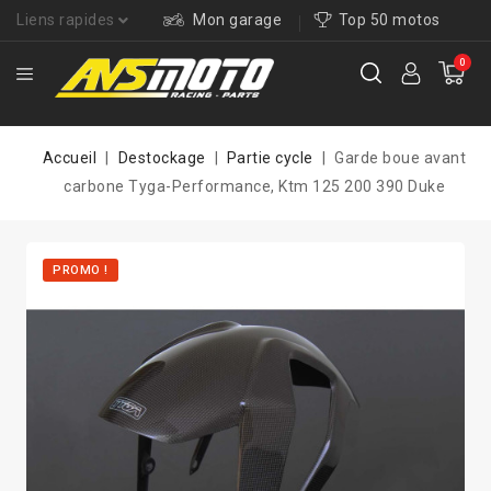
Liens rapides
Mon garage
Top 50 motos
0
Accueil
Destockage
Partie cycle
Garde boue avant
carbone Tyga-Performance, Ktm 125 200 390 Duke
PROMO !