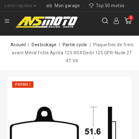
Liens rapides
Mon garage
Top 50 motos
0
Accueil
Destockage
Partie cycle
Plaquettes de frein
avant Métal fritté Aprilia 125 RS4 Derbi 125 GPR-Nude 2T
4T V4
PROMO !