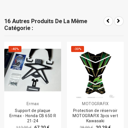
16 Autres Produits De La Même
Catégorie :
-40%
-30%
Ermax
MOTOGRAFIX
Support de plaque
Protection de réservoir
Ermax - Honda CB 650 R
MOTOGRAFIX 3pcs vert
21-24
Kawasaki
67,20 €
20,29 €
112,00 €
28,99 €