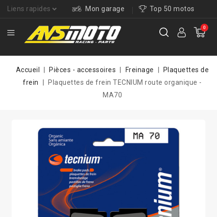
Liens rapides
Mon garage
Top 50 motos
0
Accueil
Pièces - accessoires
Freinage
Plaquettes de
frein
Plaquettes de frein TECNIUM route organique -
MA70