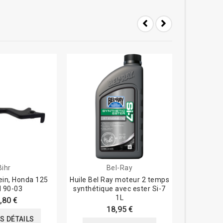
Bihr
Bel-Ray
rein, Honda 125
Huile Bel Ray moteur 2 temps
Huile de
 90-03
synthétique avec ester Si-7
haute pe
1L
,80 €
18,95 €
ES DÉTAILS
VOIR