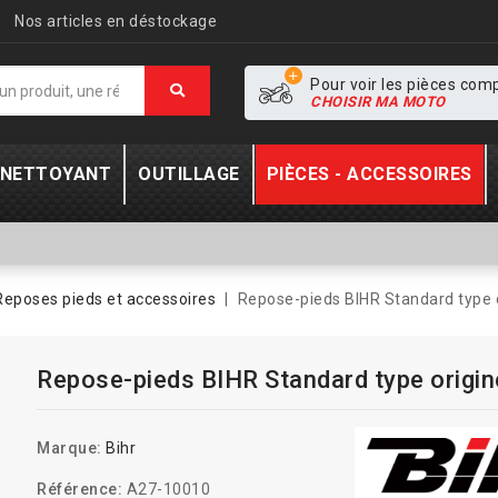
Nos articles en déstockage
Pour voir les pièces com
CHOISIR MA MOTO
- NETTOYANT
OUTILLAGE
PIÈCES - ACCESSOIRES
Reposes pieds et accessoires
Repose-pieds BIHR Standard type 
Repose-pieds BIHR Standard type origi
Marque:
Bihr
Référence:
A27-10010