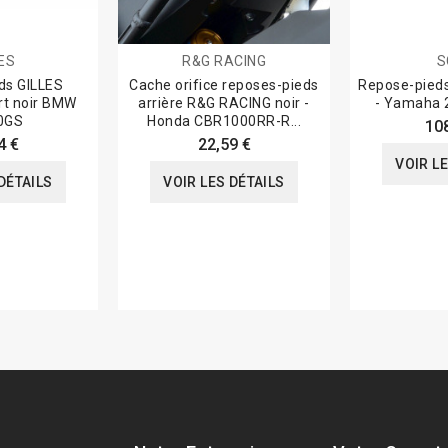
ES
R&G RACING
S
ds GILLES
Cache orifice reposes-pieds
Repose-pied
t noir BMW
arrière R&G RACING noir -
- Yamaha 
0GS
Honda CBR1000RR-R...
10
4 €
22,59 €
VOIR L
DÉTAILS
VOIR LES DÉTAILS