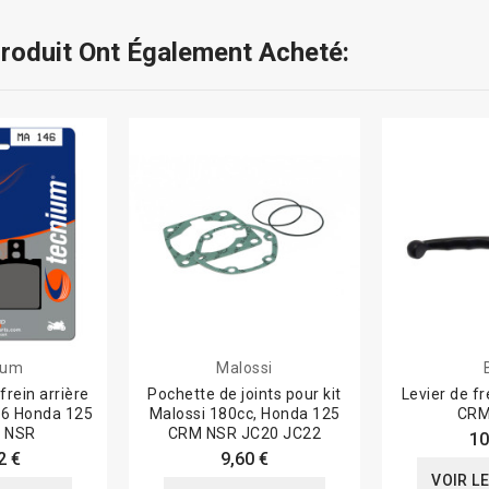
Produit Ont Également Acheté:
ium
Malossi
frein arrière
Pochette de joints pour kit
Levier de f
6 Honda 125
Malossi 180cc, Honda 125
CRM
t NSR
CRM NSR JC20 JC22
10
2 €
9,60 €
VOIR L