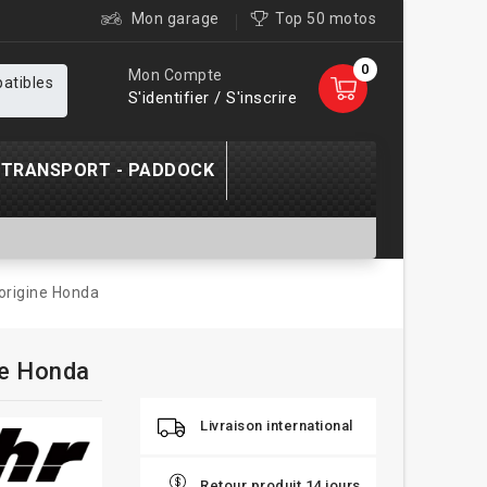
Mon garage
Top 50 motos
0
Mon Compte
patibles
S'identifier / S'inscrire
TRANSPORT - PADDOCK
origine Honda
ne Honda
Livraison international
Retour produit 14 jours