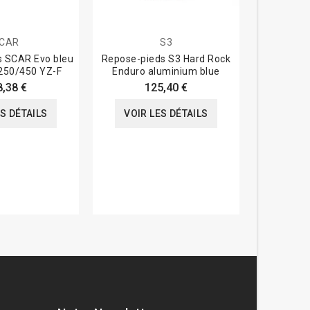
CAR
S3
s SCAR Evo bleu
Repose-pieds S3 Hard Rock
Repose-p
250/450 YZ-F
Enduro aluminium blue
8,38 €
125,40 €
VOIR
ES DÉTAILS
VOIR LES DÉTAILS