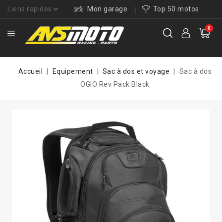
Liens rapides
Mon garage
Top 50 motos
0
Accueil
Equipement
Sac à dos et voyage
Sac à dos
OGIO Rev Pack Black