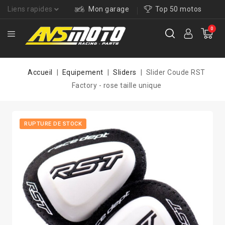
Liens rapides
Mon garage
Top 50 motos
0
Accueil
Equipement
Sliders
Slider Coude RST
Factory - rose taille unique
RUPTURE DE STOCK