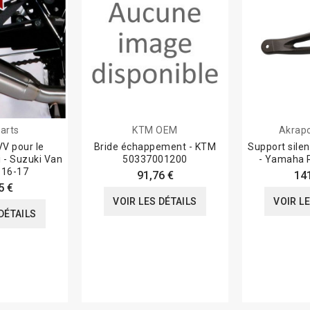
arts
KTM OEM
Akrapo
V pour le
Bride échappement - KTM
Support sile
i - Suzuki Van
50337001200
- Yamaha 
 16-17
91,76 €
14
5 €
VOIR LES DÉTAILS
VOIR L
DÉTAILS