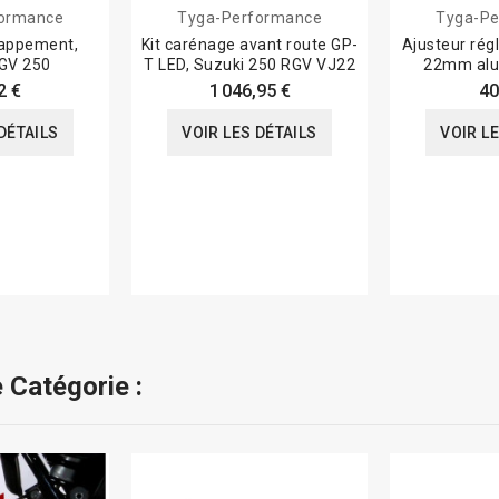
formance
Tyga-Performance
Tyga-Pe
appement,
Kit carénage avant route GP-
Ajusteur rég
GV 250
T LED, Suzuki 250 RGV VJ22
22mm alu
2 €
1 046,95 €
40
DÉTAILS
VOIR LES DÉTAILS
VOIR L
 Catégorie :