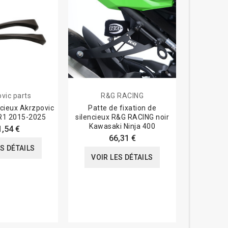
vic parts
R&G RACING
Arrow 
ncieux Akrzpovic
Patte de fixation de
Support c
R1 2015-2025
silencieux R&G RACING noir
basse MT-
Kawasaki Ninja 400
1,54 €
66,31 €
ES DÉTAILS
VOIR
VOIR LES DÉTAILS