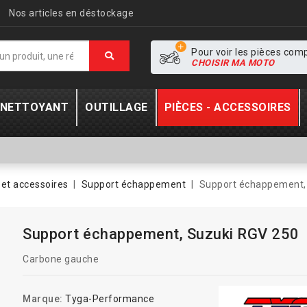
Nos articles en déstockage
Pour voir les pièces com
CHOISIR MA MOTO
- NETTOYANT
OUTILLAGE
PIÈCES - ACCESSOIRES
et accessoires
Support échappement
Support échappement,
Support échappement, Suzuki RGV 250
Carbone gauche
Marque:
Tyga-Performance