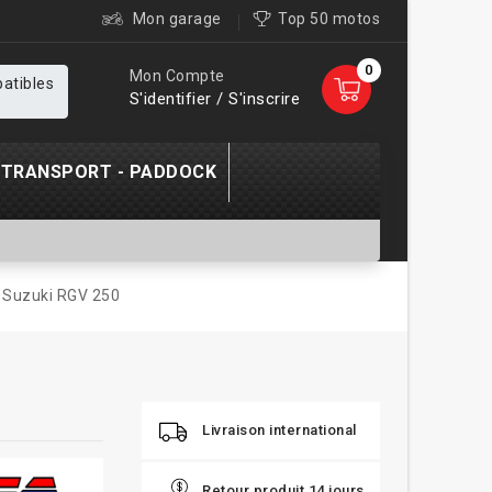
Mon garage
Top 50 motos
0
Mon Compte
patibles
S'identifier / S'inscrire
TRANSPORT - PADDOCK
 Suzuki RGV 250
Livraison international
Retour produit 14 jours