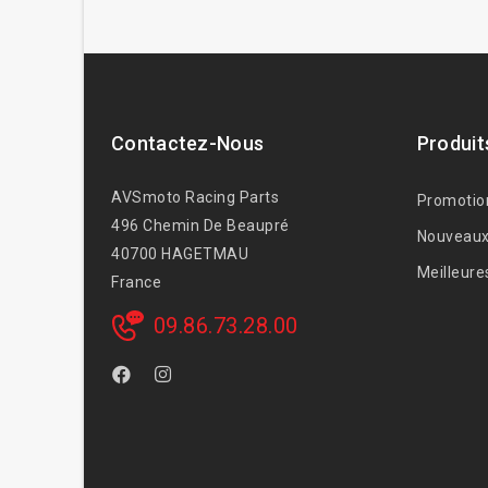
Contactez-Nous
Produit
AVSmoto Racing Parts
Promotio
496 Chemin De Beaupré
Nouveaux
40700 HAGETMAU
Meilleure
France
09.86.73.28.00