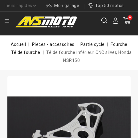
Liens rapides
Mon garage
Top 50 motos
0
Accueil
Pièces - accessoires
Partie cycle
Fourche
Té de fourche
Té de fourche inférieur CNC silver, Honda
NSR150