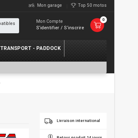
Mon garage
Top 50 motos
0
Mon Compte
patibles
S'identifier / S'inscrire
TRANSPORT - PADDOCK
-
Livraison international
Retour produit 14 jours