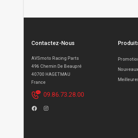
Contactez-Nous
Produit
AVSmoto Racing Parts
Promotio
496 Chemin De Beaupré
Nouveaux
40700 HAGETMAU
Meilleure
France
09.86.73.28.00