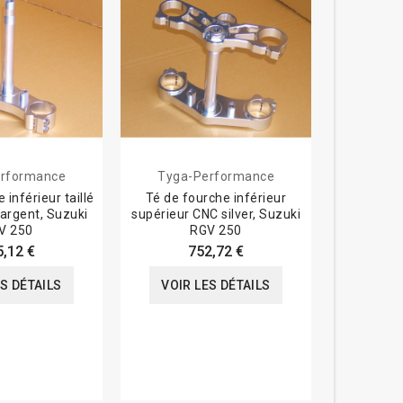
rformance
Tyga-Performance
Tyga-
 inférieur taillé
Té de fourche inférieur
Té de fou
argent, Suzuki
supérieur CNC silver, Suzuki
black, H
V 250
RGV 250
5,12 €
752,72 €
VOIR
ES DÉTAILS
VOIR LES DÉTAILS