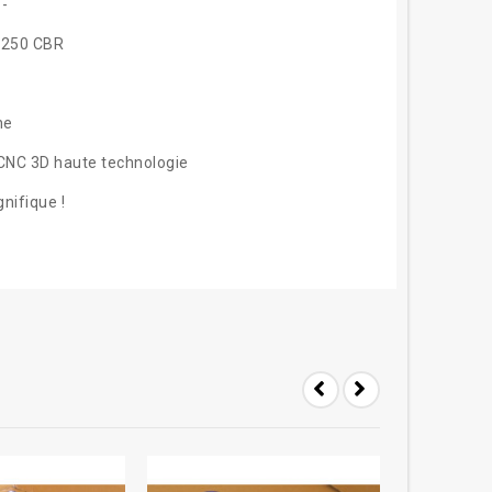
1-
a 250 CBR
ne
CNC 3D haute technologie
gnifique !