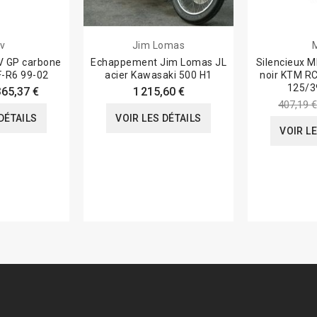
v
Jim Lomas
V GP carbone
Echappement Jim Lomas JL
Silencieux M
-R6 99-02
acier Kawasaki 500 H1
noir KTM R
125/3
365,37 €
1 215,60 €
407,19 €
DÉTAILS
VOIR LES DÉTAILS
VOIR L