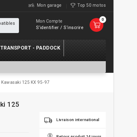
Mon garage
Top 50 motos
0
Mon Compte
patibles
S'identifier / S'inscrire
TRANSPORT - PADDOCK
 Kawasaki 125 KX 95-97
ki 125
Livraison international
Retour produit 14 jours