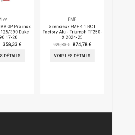
Mivv
FMF
A
IVV GP Pro inox
Silencieux FMF 4.1 RCT
Silenc
C125/390 Duke
Factory Alu - Triumph TF250-
Carbone
90 17-20
X 2024-25
358,33 €
874,78 €
920,83 €
1 110,
ES DÉTAILS
VOIR LES DÉTAILS
VOIR