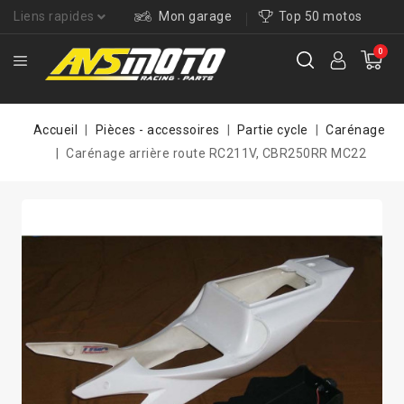
Liens rapides
Mon garage
Top 50 motos
0
Accueil
Pièces - accessoires
Partie cycle
Carénage
Carénage arrière route RC211V, CBR250RR MC22