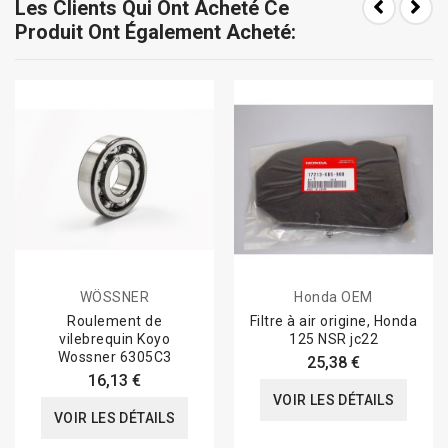
Les Clients Qui Ont Acheté Ce
Produit Ont Également Acheté:
WÖSSNER
Honda OEM
Roulement de
Filtre à air origine, Honda
vilebrequin Koyo
125 NSR jc22
Wossner 6305C3
25,38 €
16,13 €
VOIR LES DÉTAILS
VOIR LES DÉTAILS