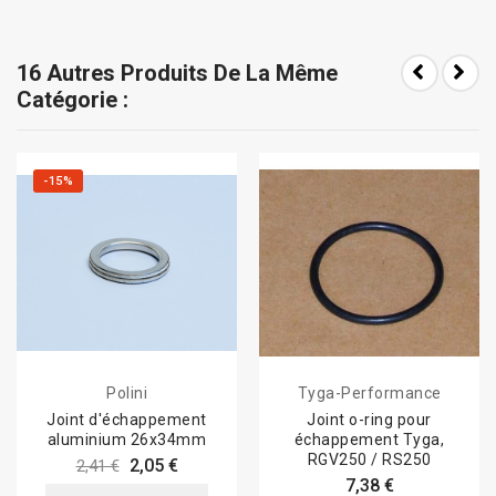
16 Autres Produits De La Même
Catégorie :
-15%
Polini
Tyga-Performance
Joint d'échappement
Joint o-ring pour
aluminium 26x34mm
échappement Tyga,
RGV250 / RS250
2,05 €
2,41 €
7,38 €