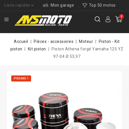
Liens rapides
Mon garage
Top 50 motos
0
Accueil
Pièces - accessoires
Moteur
Piston - Kit
piston
Kit piston
Piston Athena forgé Yamaha 125 YZ
97-04 Ø 53,97
PROMO !