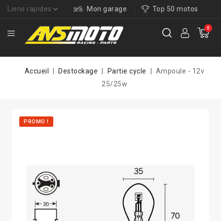
Liens rapides
Mon garage
Top 50 motos
0
Accueil
Destockage
Partie cycle
Ampoule - 12v
25/25w
PROMO !