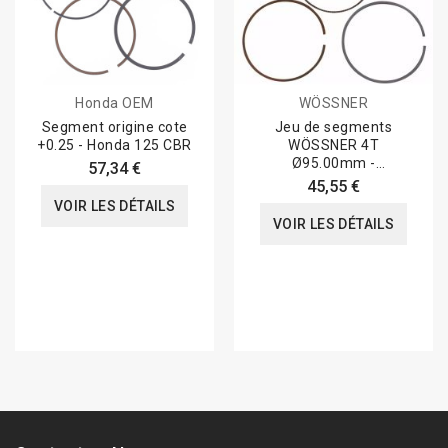
Honda OEM
WÖSSNER
Segment origine cote
Jeu de segments
+0.25 - Honda 125 CBR
WÖSSNER 4T
Ø95.00mm -
57,34 €
1.2x1.0x2.0mm
45,55 €
VOIR LES DÉTAILS
VOIR LES DÉTAILS