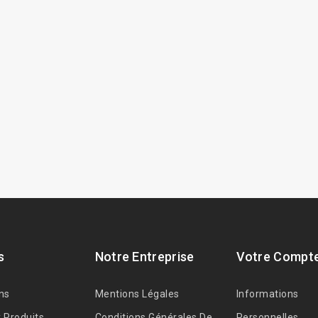
s
Notre Entreprise
Votre Compt
ns
Mentions Légales
Informations
 Produits
Conditions Générales De
Personnelles