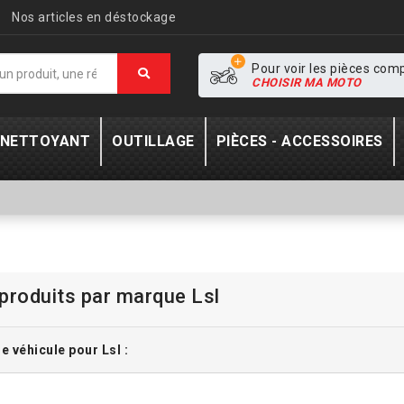
Nos articles en déstockage
Pour voir les pièces com
CHOISIR MA MOTO
- NETTOYANT
OUTILLAGE
PIÈCES - ACCESSOIRES
 produits par marque Lsl
e véhicule pour Lsl :