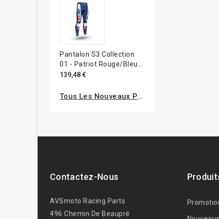
Pantalon S3 Collection
01 - Patriot Rouge/bleu...
139,48 €
Tous Les Nouveaux Produits
Contactez-Nous
Produit
AVSmoto Racing Parts
Promotio
496 Chemin De Beaupré
Nouveaux