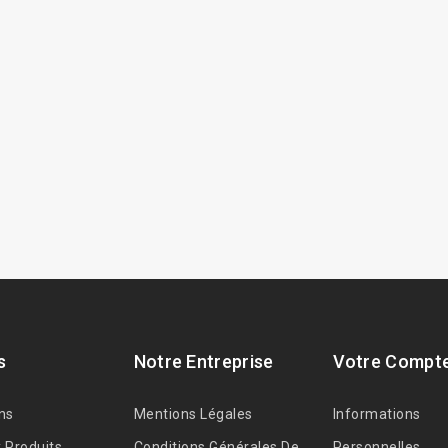
s
Notre Entreprise
Votre Compt
ns
Mentions Légales
Informations
 Produits
Conditions Générales De
Personnelles