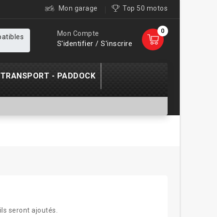
Mon garage
Top 50 motos
0
Mon Compte
patibles
S'identifier / S'inscrire
TRANSPORT - PADDOCK
ils seront ajoutés.