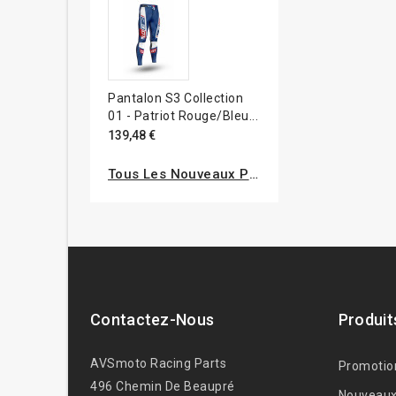
Pantalon S3 Collection
01 - Patriot Rouge/bleu...
139,48 €
Tous Les Nouveaux Produits
Contactez-Nous
Produit
AVSmoto Racing Parts
Promotio
496 Chemin De Beaupré
Nouveaux