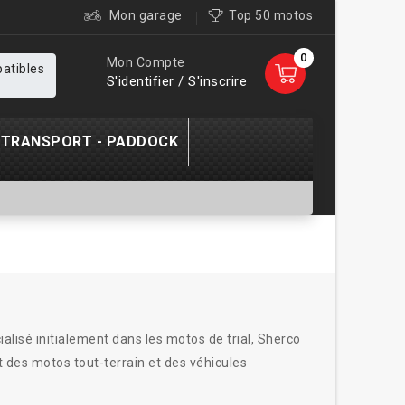
Mon garage
Top 50 motos
0
Mon Compte
patibles
S'identifier / S'inscrire
TRANSPORT - PADDOCK
alisé initialement dans les motos de trial, Sherco
 des motos tout-terrain et des véhicules