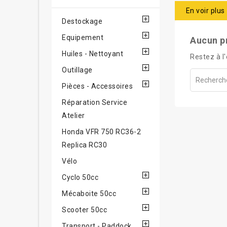
Points clés de
En voir plus
Destockage
Origine 
Equipement
Aucun p
Caldes d
Huiles - Nettoyant
Restez à l'
Gamme d
Outillage
Trial
: Sh
Pièces - Accessoires
Enduro
:
performa
Réparation Service
Véhicule
Atelier
Engagem
Honda VFR 750 RC36-2
Monde d'E
Replica RC30
Innovati
Vélo
adaptées 
Cyclo 50cc
Marché I
Mécaboite 50cc
Amérique 
Scooter 50cc
Grâce à cette 
Transport - Paddock