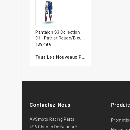
Pantalon S3 Collection
01 - Patriot Rouge/bleu...
139,48 €
Tous Les Nouveaux Produits
Contactez-Nous
Produit
AVSmoto Racing Parts
Promotio
496 Chemin De Beaupré
Nouveaux