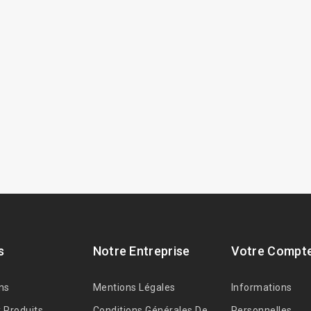
s
Notre Entreprise
Votre Compt
ns
Mentions Légales
Informations
 Produits
Conditions Générales De
Personnelles