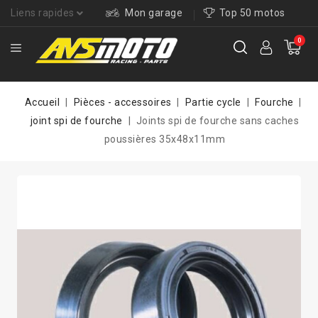
Liens rapides
Mon garage
Top 50 motos
0
Accueil
Pièces - accessoires
Partie cycle
Fourche
joint spi de fourche
Joints spi de fourche sans caches
poussières 35x48x11mm