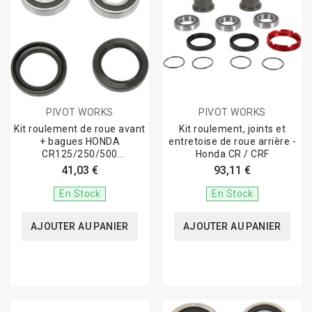
PIVOT WORKS
PIVOT WORKS
Kit roulement de roue avant
Kit roulement, joints et
+ bagues HONDA
entretoise de roue arrière -
CR125/250/500
Honda CR / CRF
CRF250/450R
41,03 €
93,11 €
En Stock
En Stock
AJOUTER AU PANIER
AJOUTER AU PANIER