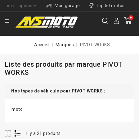
Liens rapides
Mon garage
Top 50 motos
0
Accueil
Marques
PIVOT WORKS
Liste des produits par marque PIVOT
WORKS
Nos types de véhicule pour PIVOT WORKS :
moto
Il y a 21 produits.