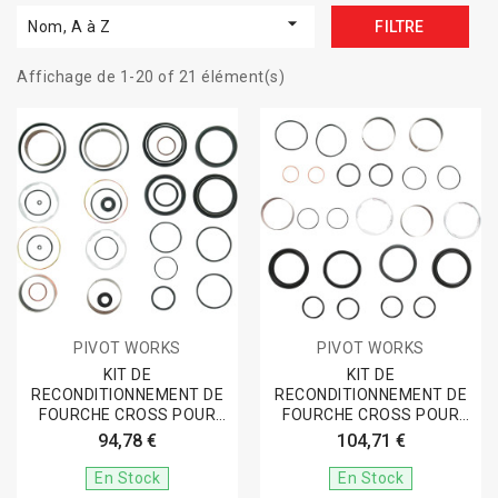

Nom, A à Z
FILTRE
Affichage de 1-20 of 21 élément(s)
PIVOT WORKS
PIVOT WORKS
KIT DE
KIT DE
RECONDITIONNEMENT DE
RECONDITIONNEMENT DE
FOURCHE CROSS POUR
FOURCHE CROSS POUR
YF250F '10, YZ450F '10.
YZ125-250 2005-08
94,78 €
104,71 €
En Stock
En Stock