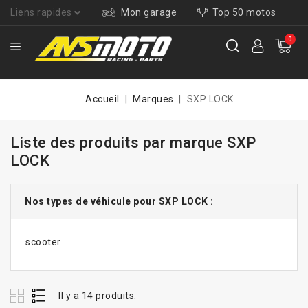
Liens rapides
Mon garage
Top 50 motos
0
Accueil
Marques
SXP LOCK
Liste des produits par marque SXP
LOCK
Nos types de véhicule pour SXP LOCK :
scooter
Il y a 14 produits.