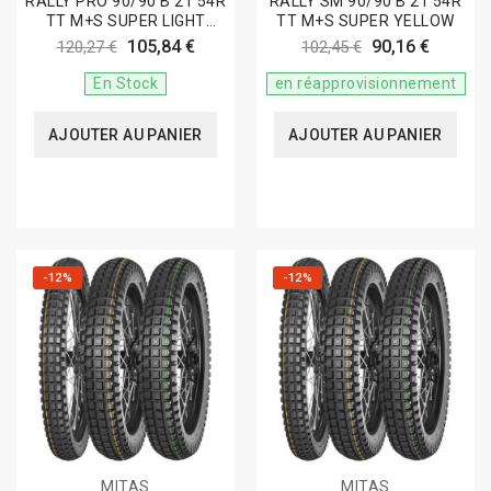
RALLY PRO 90/90 B 21 54R
RALLY SM 90/90 B 21 54R
TT M+S SUPER LIGHT
TT M+S SUPER YELLOW
GREEN
105,84 €
90,16 €
120,27 €
102,45 €
En Stock
en réapprovisionnement
AJOUTER AU PANIER
AJOUTER AU PANIER
-12%
-12%
MITAS
MITAS