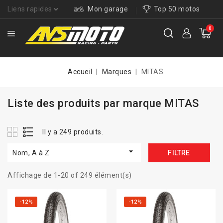
Liens rapides
Mon garage
Top 50 motos
0
Accueil
Marques
MITAS
Liste des produits par marque MITAS
Il y a 249 produits.

Nom, A à Z
FILTRE
Affichage de 1-20 of 249 élément(s)
-12%
-12%