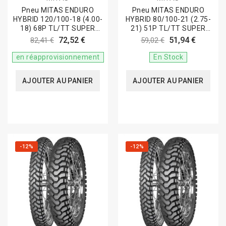
Pneu MITAS ENDURO
Pneu MITAS ENDURO
HYBRID 120/100-18 (4.00-
HYBRID 80/100-21 (2.75-
18) 68P TL/TT SUPER
21) 51P TL/TT SUPER
LIGHT GREEN M+S
YELLOW M+S
72,52 €
51,94 €
82,41 €
59,02 €
en réapprovisionnement
En Stock
AJOUTER AU PANIER
AJOUTER AU PANIER
-12%
-12%