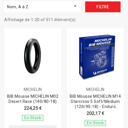

Nom, A à Z
FILTRE
Affichage de 1-20 of 511 élément(s)
MICHELIN
MICHELIN
BIB Mousse MICHELIN M02
BIB Mousse MICHELIN M14
Desert Race (140/80-18)
Starcross 5 Soft/Medium
(120/90-18) - Enduro
224,25 €
Medium...
202,17 €
En Stock
En Stock