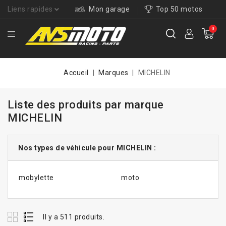
Liens rapides
Mon garage
Top 50 motos
0
Accueil
Marques
MICHELIN
Liste des produits par marque
MICHELIN
Nos types de véhicule pour MICHELIN :
mobylette
moto
Il y a 511 produits.