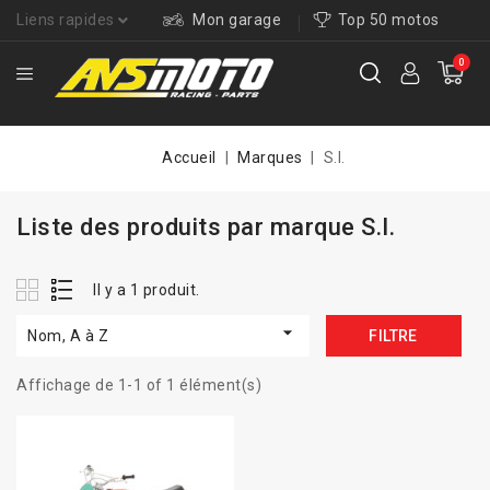
Liens rapides
Mon garage
Top 50 motos
0
Accueil
Marques
S.I.
Liste des produits par marque S.I.
Il y a 1 produit.

Nom, A à Z
FILTRE
Affichage de 1-1 of 1 élément(s)