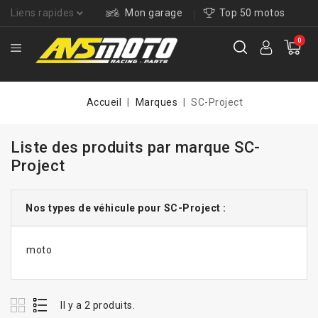
Liens rapides
Mon garage
Top 50 motos
0
Accueil
Marques
SC-Project
Liste des produits par marque SC-
Project
Nos types de véhicule pour SC-Project :
moto
Il y a 2 produits.