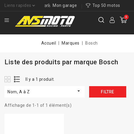
Liens rapides
Mon garage
Top 50 motos
0
Accueil
Marques
Bosch
Liste des produits par marque Bosch
Il y a 1 produit.

Nom, A à Z
FILTRE
Affichage de 1-1 of 1 élément(s)