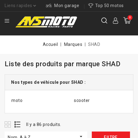
Liens rapides
Mon garage
Top 50 motos
0
Accueil
Marques
SHAD
Liste des produits par marque SHAD
Nos types de véhicule pour SHAD :
moto
scooter
Il y a 86 produits.

Nom, A à Z
FILTRE