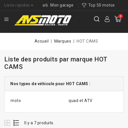
Liens rapides
Mon garage
Top 50 motos
0
Accueil
Marques
HOT CAMS
Liste des produits par marque HOT
CAMS
Nos types de véhicule pour HOT CAMS :
moto
quad et ATV
Il y a 7 produits.