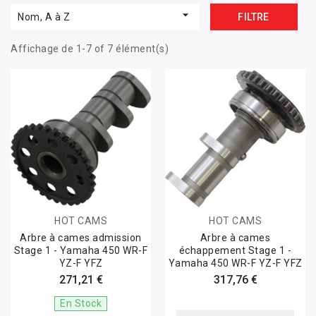

Nom, A à Z
FILTRE
Affichage de 1-7 of 7 élément(s)
HOT CAMS
HOT CAMS
Arbre à cames admission
Arbre à cames
Stage 1 - Yamaha 450 WR-F
échappement Stage 1 -
YZ-F YFZ
Yamaha 450 WR-F YZ-F YFZ
271,21 €
317,76 €
En Stock