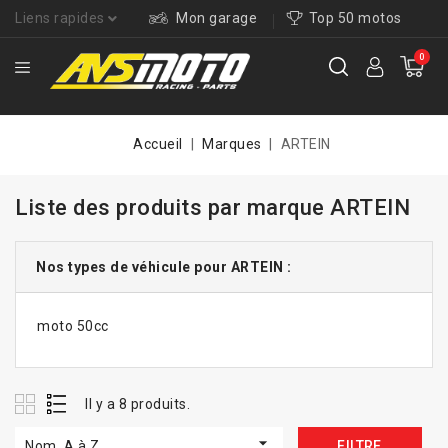
Liens rapides
Mon garage
Top 50 motos
0
Accueil
Marques
ARTEIN
Liste des produits par marque ARTEIN
Nos types de véhicule pour ARTEIN :
moto 50cc
Il y a 8 produits.

Nom, A à Z
FILTRE